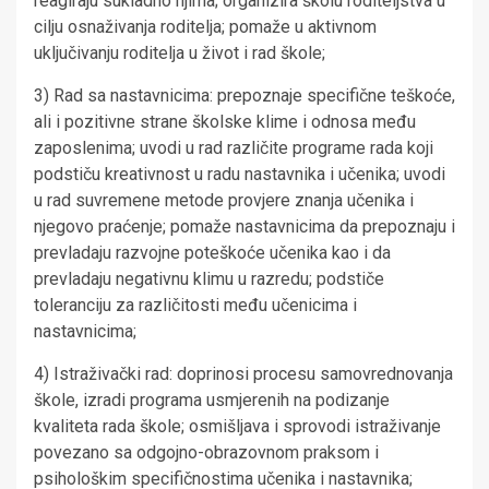
reagiraju sukladno njima; organizira školu roditeljstva u
cilju osnaživanja roditelja; pomaže u aktivnom
uključivanju roditelja u život i rad škole;
3) Rad sa nastavnicima: prepoznaje specifične teškoće,
ali i pozitivne strane školske klime i odnosa među
zaposlenima; uvodi u rad različite programe rada koji
podstiču kreativnost u radu nastavnika i učenika; uvodi
u rad suvremene metode provjere znanja učenika i
njegovo praćenje; pomaže nastavnicima da prepoznaju i
prevladaju razvojne poteškoće učenika kao i da
prevladaju negativnu klimu u razredu; podstiče
toleranciju za različitosti među učenicima i
nastavnicima;
4) Istraživački rad: doprinosi procesu samovrednovanja
škole, izradi programa usmjerenih na podizanje
kvaliteta rada škole; osmišljava i sprovodi istraživanje
povezano sa odgojno-obrazovnom praksom i
psihološkim specifičnostima učenika i nastavnika;