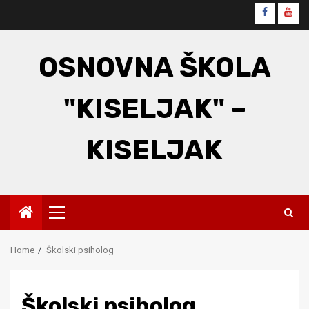
Skip
Faceboo
You
to
content
OSNOVNA ŠKOLA
"KISELJAK" –
KISELJAK
Primary
Menu
Home
Školski psiholog
Školski psiholog