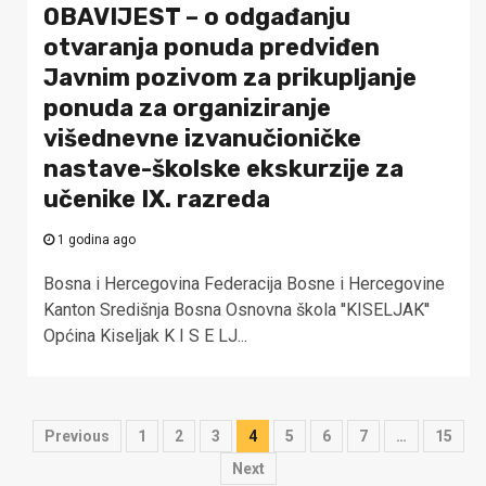
OBAVIJEST – o odgađanju
otvaranja ponuda predviđen
Javnim pozivom za prikupljanje
ponuda za organiziranje
višednevne izvanučioničke
nastave-školske ekskurzije za
učenike IX. razreda
1 godina ago
Bosna i Hercegovina Federacija Bosne i Hercegovine
Kanton Središnja Bosna Osnovna škola ''KISELJAK''
Općina Kiseljak K I S E LJ...
Navigacija
Previous
1
2
3
4
5
6
7
…
15
objava
Next