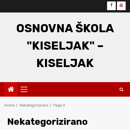
Skip
Faceboo
You
to
content
OSNOVNA ŠKOLA
"KISELJAK" –
KISELJAK
Primary
Menu
Home
Nekategorizirano
Page 4
Nekategorizirano