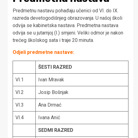
Predmetnu nastavu pohađaju učenici od VI. do IX.
razreda devetogodišnjeg obrazovanja. U našoj školi
odvija se kabinetska nastava. Predmetna nastava
odvija se u jutarnjoj (I.) smjeni. Veliki odmor je nakon
trećeg školskog sata i traje 20 minuta.
Odjeli predmetne nastave:
ŠESTI RAZRED
VI.1
Ivan Mravak
VI.2
Josip Bošnjak
VI.3
Ana Drmać
VI.4
Ivana Anić
SEDMI RAZRED