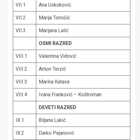
VII.1
Ana Uskoković
VII.2
Marija Tomičić
VII.3
Marijana Lalić
OSMI RAZRED
VIII.1
Valentina Vidović
VIII.2
Anton Terzić
VIII.3
Marina Katava
VIII.4
Ivana Franković – Koštroman
DEVETI RAZRED
IX.1
Biljana Lukić
IX.2
Darko Pejanović