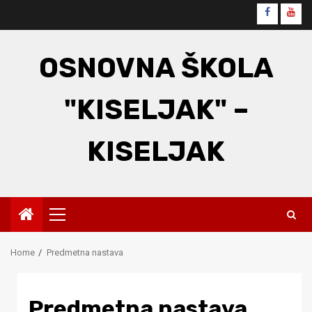
Skip
Faceboo
You
to
content
OSNOVNA ŠKOLA
"KISELJAK" –
KISELJAK
Primary
Menu
Home
Predmetna nastava
Predmetna nastava