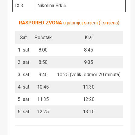
IX.3
Nikolina Brkić
RASPORED ZVONA
u jutarnjoj smjeni (I.smjena)
Sat
Početak
Kraj
1. sat
8:00
8:45
2. sat
8:50
9:35
3. sat
9:40
10:25 (veliki odmor 20 minuta)
4. sat
10:45
11:30
5. sat
11:35
12:20
6. sat
12:25
13:10