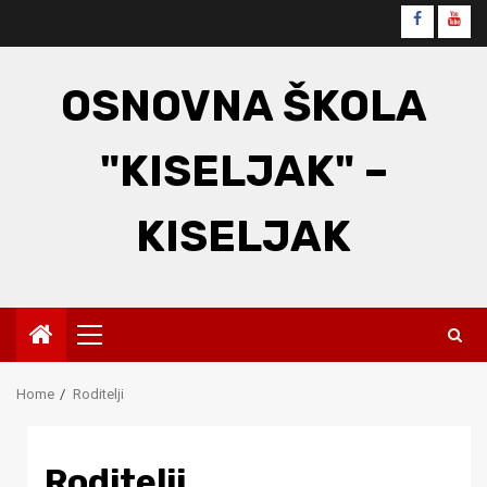
Skip
Faceboo
You
to
content
OSNOVNA ŠKOLA
"KISELJAK" –
KISELJAK
Primary
Menu
Home
Roditelji
Roditelji