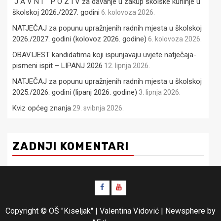
J A V N I P O Z I V za davanje u zakup školske kuhinje u
školskoj 2026./2027. godini
6. kolovoza 2026.
NATJEČAJ za popunu upražnjenih radnih mjesta u školskoj
2026./2027. godini (kolovoz 2026. godine)
6. kolovoza 2026.
OBAVIJEST kandidatima koji ispunjavaju uvjete natječaja-
pismeni ispit – LIPANJ 2026
12. lipnja 2026.
NATJEČAJ za popunu upražnjenih radnih mjesta u školskoj
2025./2026. godini (lipanj 2026. godine)
3. lipnja 2026.
Kviz općeg znanja
29. svibnja 2026.
ZADNJI KOMENTARI
Facebook
YouTube
Copyright © OŠ "Kiseljak" | Valentina Vidović
|
Newsphere
by