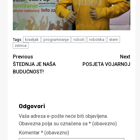
kiseljak
programiranje
roboti
robotika
stem
Tags:
zenica
Continue
Previous
Next
ŠTEDNJA JE NAŠA
POSJETA VOJARNOJ
Reading
BUDUĆNOST!
Odgovori
Vaša adresa e-pošte neće biti objavljena.
Obavezna polja su označena sa
* (obavezno)
Komentar
* (obavezno)