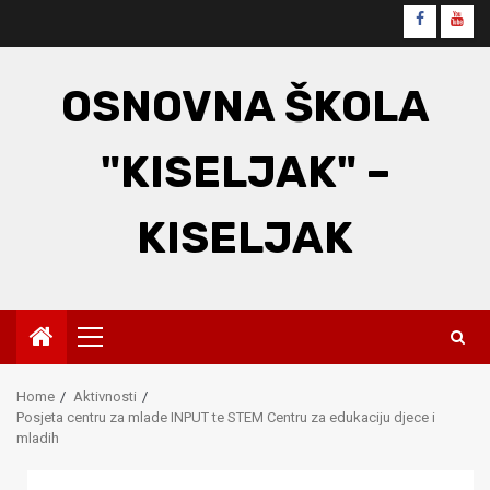
Skip
Faceboo
You
to
content
OSNOVNA ŠKOLA
"KISELJAK" –
KISELJAK
Primary
Menu
Home
Aktivnosti
Posjeta centru za mlade INPUT te STEM Centru za edukaciju djece i
mladih