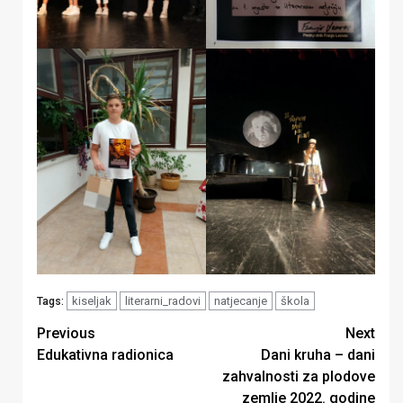
kiseljak
literarni_radovi
natjecanje
škola
Tags:
Continue
Previous
Next
Edukativna radionica
Dani kruha – dani
Reading
zahvalnosti za plodove
zemlje 2022. godine