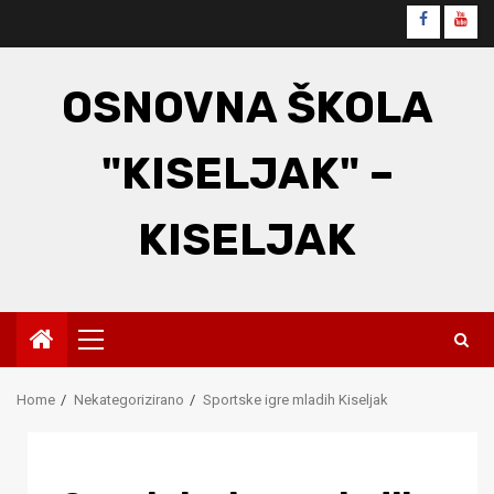
Skip
Faceboo
You
to
content
OSNOVNA ŠKOLA
"KISELJAK" –
KISELJAK
Primary
Menu
Home
Nekategorizirano
Sportske igre mladih Kiseljak