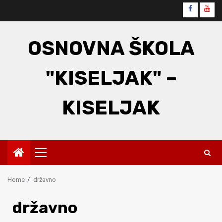
Skip
Faceboo
You
to
content
OSNOVNA ŠKOLA
"KISELJAK" –
KISELJAK
Primary
Menu
Home
državno
državno