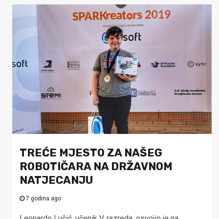
TREĆE MJESTO ZA NAŠEG
ROBOTIČARA NA DRŽAVNOM
NATJECANJU
7 godina ago
Leonardo Lučić, učenik V. razreda, osvojio je na