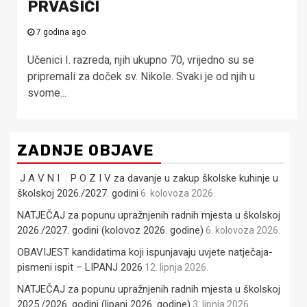
PRVAŠIĆI
7 godina ago
Učenici I. razreda, njih ukupno 70, vrijedno su se
pripremali za doček sv. Nikole. Svaki je od njih u
svome...
ZADNJE OBJAVE
J A V N I P O Z I V za davanje u zakup školske kuhinje u
školskoj 2026./2027. godini
6. kolovoza 2026.
NATJEČAJ za popunu upražnjenih radnih mjesta u školskoj
2026./2027. godini (kolovoz 2026. godine)
6. kolovoza 2026.
OBAVIJEST kandidatima koji ispunjavaju uvjete natječaja-
pismeni ispit – LIPANJ 2026
12. lipnja 2026.
NATJEČAJ za popunu upražnjenih radnih mjesta u školskoj
2025./2026. godini (lipanj 2026. godine)
3. lipnja 2026.