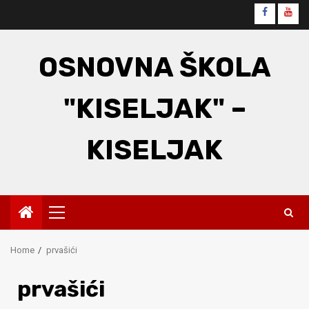
Skip
Faceboo
You
to
content
OSNOVNA ŠKOLA
"KISELJAK" –
KISELJAK
Primary
Menu
Home
prvašići
prvašići