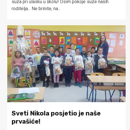
suza pri ulasku u školu! Osim pokoje suze naših
roditelja... Ne brinite, na...
Sveti Nikola posjetio je naše
prvašiće!