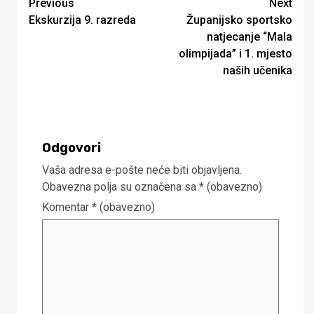
Continue
Previous
Next
Ekskurzija 9. razreda
Županijsko sportsko
Reading
natjecanje “Mala
olimpijada” i 1. mjesto
naših učenika
Odgovori
Vaša adresa e-pošte neće biti objavljena.
Obavezna polja su označena sa
* (obavezno)
Komentar
* (obavezno)