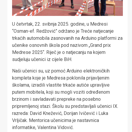
U četvrtak, 22. svibnja 2025. godine, u Medresi
“Osman-ef. Redžović” održano je Treće natjecanje
trkaćih automobila zasnovanih na Arduino platformi za
učenike osnovnih škola pod nazivom „Grand prix
Medrese 2025“. Riječ je o natjecanju na kojem
sudjeluju učenici iz cijele BiH.
Naši učenici su, uz pomoć Arduino elektroničkih
kompleta koje je Medresa poklonila prijavljenim
školama, izradili vlastite trkaće autiće upravljive
putem mobitela, koji su mogli voziti određenom
brzinom i savladavati prepreke na posebno
pripremljenoj stazi. Školu su predstavljali učenici IX.
razreda: David Knežević, Dorijan Ivičević i Luka
Vrljičak. Mentorica učenicima je nastavnica
informatike, Valentina Vidović.