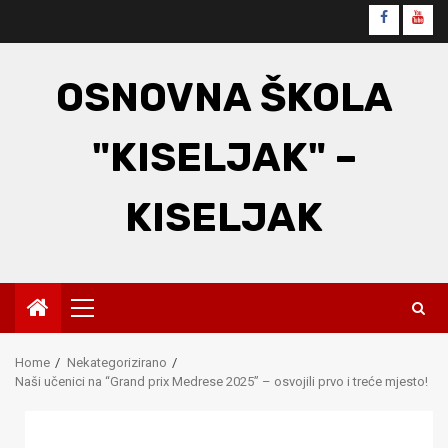
Skip
Faceboo
You
to
content
OSNOVNA ŠKOLA
"KISELJAK" –
KISELJAK
Primary
Menu
Home
Nekategorizirano
Naši učenici na “Grand prix Medrese 2025” – osvojili prvo i treće mjesto!