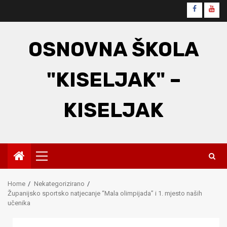
Skip
Faceboo
You
to
content
OSNOVNA ŠKOLA
"KISELJAK" –
KISELJAK
Primary
Menu
Home
Nekategorizirano
Županijsko sportsko natjecanje “Mala olimpijada” i 1. mjesto naših
učenika