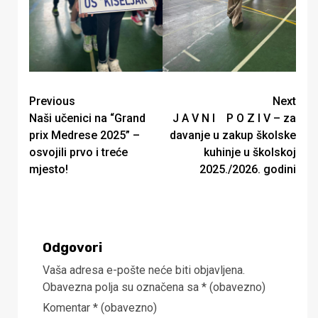
Continue
Previous
Next
Naši učenici na “Grand
J A V N I P O Z I V – za
Reading
prix Medrese 2025” –
davanje u zakup školske
osvojili prvo i treće
kuhinje u školskoj
mjesto!
2025./2026. godini
Odgovori
Vaša adresa e-pošte neće biti objavljena.
Obavezna polja su označena sa
* (obavezno)
Komentar
* (obavezno)