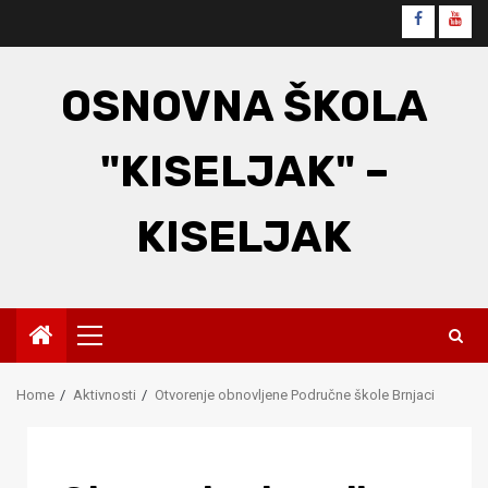
Skip
Faceboo
You
to
content
OSNOVNA ŠKOLA
"KISELJAK" –
KISELJAK
Primary
Menu
Home
Aktivnosti
Otvorenje obnovljene Područne škole Brnjaci