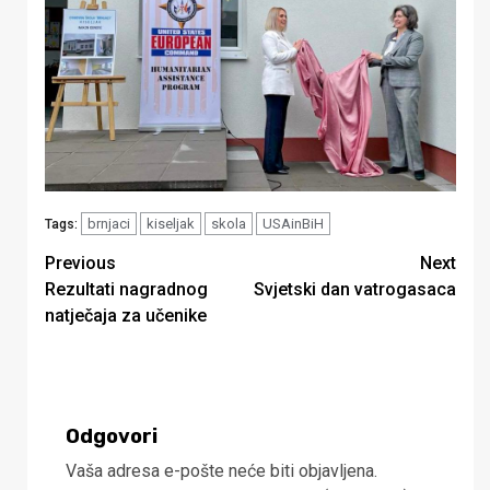
brnjaci
kiseljak
skola
USAinBiH
Tags:
Continue
Previous
Next
Rezultati nagradnog
Svjetski dan vatrogasaca
Reading
natječaja za učenike
Odgovori
Vaša adresa e-pošte neće biti objavljena.