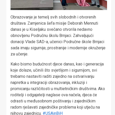
Obrazovanje je temelj svih slobodnih i otvorenih
društava. Zamjenica šefa misije Deborah Mennuti
danas je u Kiseljaku svečano otvorila nedavno
obnovljenu
Područnu školu Brnjaci. Zahvaljujući
donaciji Vlade SAD-a, učenici Područne škole Brnjaci
sada imaju sigurnije, prostranije i modernije okruženje
za učenje.
Kako bismo budućnost djece danas, kao i generacija
koje dolaze, učinili što svjetlijom i sigurnijom, svi
trebamo nastaviti raditi zajedno na ostvarivanju
napretka u integraciji obrazovanja, inkluziji i
promicanju različitosti u multietničkim društvima. Ako
roditelji i odgajatelji naglase ova načela, djeca će
odrasti u međusobnom poštivanju i zajedničkim
radom rješavati zajedničke problema koji utječu na
njihovu zajednicu.
#USAinBiH