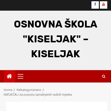
Skip
Faceboo
You
to
content
OSNOVNA ŠKOLA
"KISELJAK" –
KISELJAK
Primary
Menu
Home
Nekategorizirano
NATJEČAJ za popunu upražnjenih radnih mjesta