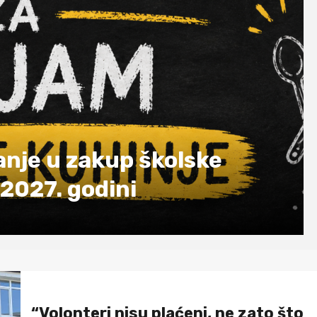
ažnjenih radnih mjesta u
ini (kolovoz 2026. godine)
“Volonteri nisu plaćeni, ne zato što