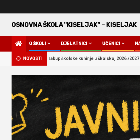
Skip
to
content
OSNOVNA ŠKOLA "KISELJAK" – KISELJAK
O ŠKOLI
DJELATNICI
UČENICI
N
 davanje u zakup školske kuhinje u školskoj 2026./2027. godini
NOVOSTI