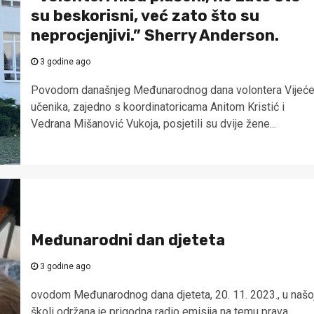
su beskorisni, već zato što su
neprocjenjivi.” Sherry Anderson.
3 godine ago
Povodom današnjeg Međunarodnog dana volontera Vijeć
učenika, zajedno s koordinatoricama Anitom Kristić i
Vedrana Mišanović Vukoja, posjetili su dvije žene...
Međunarodni dan djeteta
3 godine ago
ovodom Međunarodnog dana djeteta, 20. 11. 2023., u našo
školi održana je prigodna radio emisija na temu prava