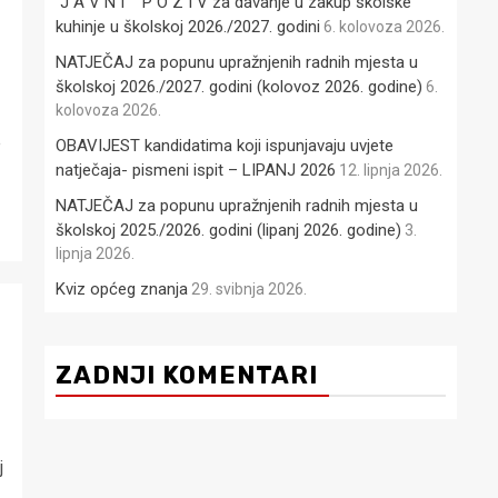
J A V N I P O Z I V za davanje u zakup školske
kuhinje u školskoj 2026./2027. godini
6. kolovoza 2026.
NATJEČAJ za popunu upražnjenih radnih mjesta u
školskoj 2026./2027. godini (kolovoz 2026. godine)
6.
kolovoza 2026.
e
OBAVIJEST kandidatima koji ispunjavaju uvjete
natječaja- pismeni ispit – LIPANJ 2026
12. lipnja 2026.
NATJEČAJ za popunu upražnjenih radnih mjesta u
školskoj 2025./2026. godini (lipanj 2026. godine)
3.
lipnja 2026.
Kviz općeg znanja
29. svibnja 2026.
ZADNJI KOMENTARI
j