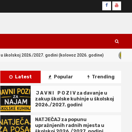
Facebook
YouTub
3
6./2027. godini (kolovoz 2026. godine)
OBAVIJEST kandi
Latest
Popular
Trending
J A V N I P O Z I V za davanje u
zakup školske kuhinje u školskoj
2026./2027. godini
NATJEČAJ za popunu
upražnjenih radnih mjesta u
školskoj 2026./2027. godini