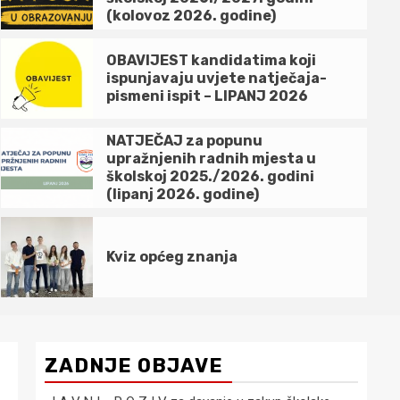
(kolovoz 2026. godine)
OBAVIJEST kandidatima koji
ispunjavaju uvjete natječaja-
pismeni ispit – LIPANJ 2026
NATJEČAJ za popunu
upražnjenih radnih mjesta u
školskoj 2025./2026. godini
OBAVIJEST kandidatima koj
(lipanj 2026. godine)
natječaja- pismeni ispit –
Kviz općeg znanja
2 mjeseca ago
ZADNJE OBJAVE