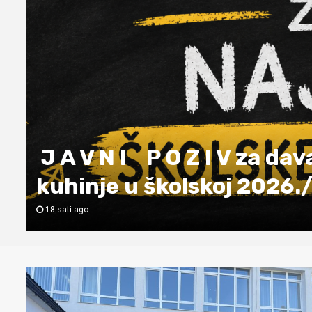
NATJEČAJ za popunu upr
školskoj 2026./2027. god
18 sati ago